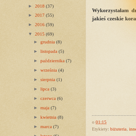
►
2018
(37)
Wykorzystałam dr
►
2017
(55)
jakieś czeskie kor
►
2016
(59)
▼
2015
(69)
►
grudnia
(8)
►
listopada
(5)
►
października
(7)
►
września
(4)
►
sierpnia
(1)
►
lipca
(3)
►
czerwca
(6)
►
maja
(7)
►
kwietnia
(8)
o
01:15
►
marca
(7)
Etykiety:
biżuteria
,
inn
►
lutego
(6)