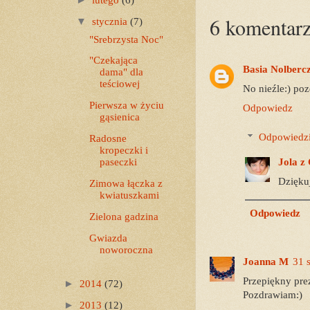
6 komentarz
▼
stycznia
(7)
"Srebrzysta Noc"
"Czekająca
Basia Nolberc
dama" dla
teściowej
No nieźle:) po
Pierwsza w życiu
Odpowiedz
gąsienica
Odpowiedz
Radosne
kropeczki i
Jola z
paseczki
Dzięku
Zimowa łączka z
kwiatuszkami
Odpowiedz
Zielona gadzina
Gwiazda
noworoczna
Joanna M
31 
Przepiękny prez
►
2014
(72)
Pozdrawiam:)
►
2013
(12)