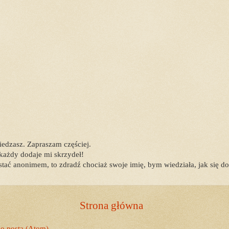
iedzasz. Zapraszam częściej.
każdy dodaje mi skrzydeł!
tać anonimem, to zdradź chociaż swoje imię, bym wiedziała, jak się do
Strona główna
o posta (Atom)