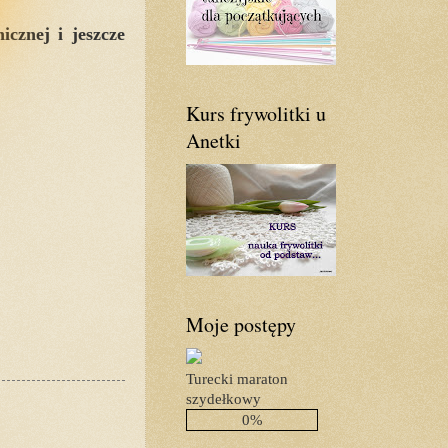
cznej i jeszcze
Kurs frywolitki u
Anetki
Moje postępy
Turecki maraton
szydełkowy
0%