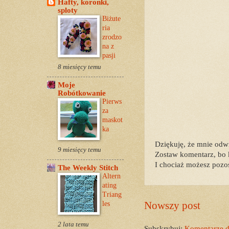
Hafty, koronki,
sploty
Biżute
ria
zrodzo
na z
pasji
8 miesięcy temu
Moje
Robótkowanie
Pierws
za
maskot
ka
Dziękuję, że mnie odw
9 miesięcy temu
Zostaw komentarz, bo 
I chociaż możesz pozos
The Weekly Stitch
Altern
ating
Triang
Nowszy post
les
2 lata temu
Subskrybuj:
Komentarze d