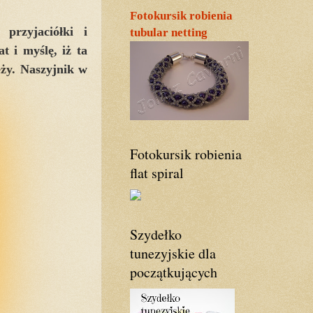
Fotokursik robienia
przyjaciółki i
tubular netting
t i myślę, iż ta
eży. Naszyjnik w
Fotokursik robienia
flat spiral
Szydełko
tunezyjskie dla
początkujących