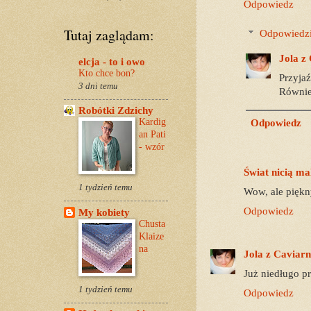
Odpowiedz
Tutaj zaglądam:
Odpowiedz
Jola z
elcja - to i owo
Kto chce bon?
Przyjaź
3 dni temu
Równie
Robótki Zdzichy
Kardig
Odpowiedz
an Pati
- wzór
Świat nicią m
1 tydzień temu
Wow, ale piękn
Odpowiedz
My kobiety
Chusta
Klaize
na
Jola z Caviarn
Już niedługo p
1 tydzień temu
Odpowiedz