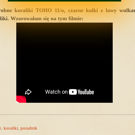
obne koraliki TOHO 11/o, czarne kulki z lawy wulkani
aliki. Wzorowałam się na tym filmie:
e
,
koraliki
,
poradnik