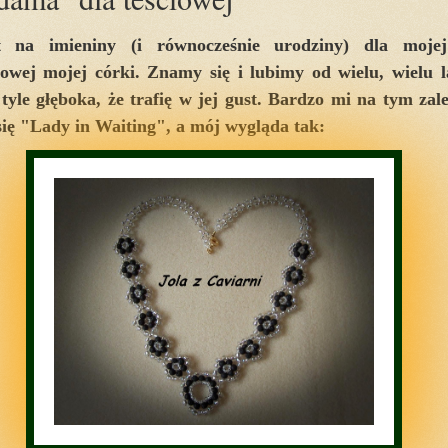
t na imieniny (i równocześnie urodziny) dla mojej 
iowej mojej córki. Znamy się i lubimy od wielu, wielu la
tyle głęboka, że trafię w jej gust. Bardzo mi na tym zal
ię "
Lady in Waiting"
, a mój wygląda tak: