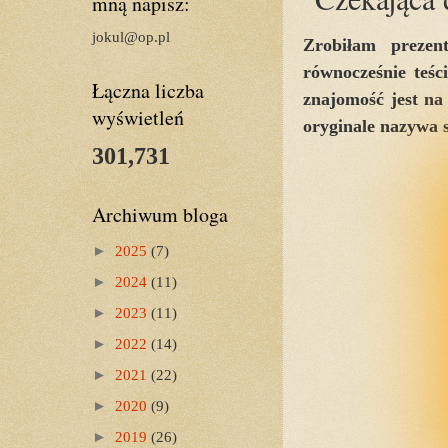
mną napisz:
jokul@op.pl
Zrobiłam prezen
równocześnie teśc
Łączna liczba
znajomość jest na 
wyświetleń
oryginale nazywa s
301,731
Archiwum bloga
►
2025
(7)
►
2024
(11)
►
2023
(11)
►
2022
(14)
►
2021
(22)
►
2020
(9)
►
2019
(26)