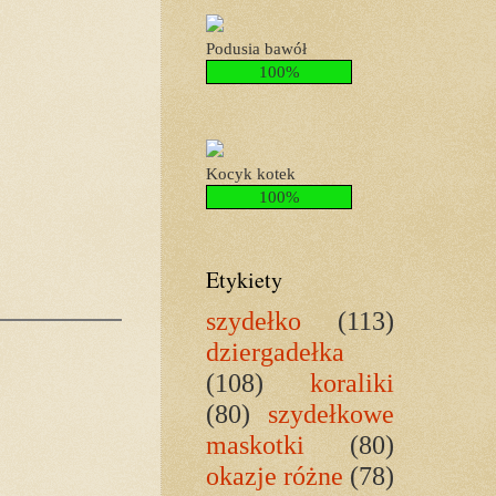
Podusia bawół
100%
Kocyk kotek
100%
Etykiety
szydełko
(113)
dziergadełka
(108)
koraliki
(80)
szydełkowe
maskotki
(80)
okazje różne
(78)