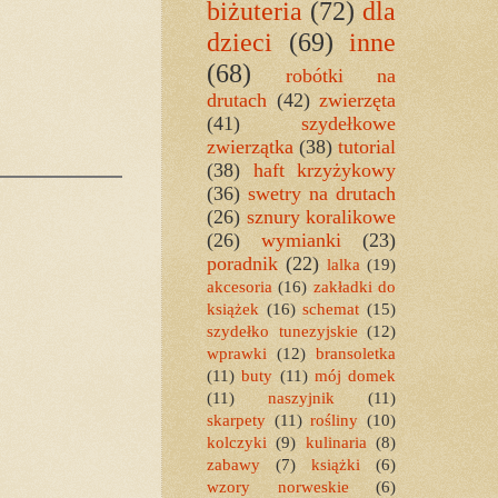
biżuteria
(72)
dla
dzieci
(69)
inne
(68)
robótki na
drutach
(42)
zwierzęta
(41)
szydełkowe
zwierzątka
(38)
tutorial
(38)
haft krzyżykowy
(36)
swetry na drutach
(26)
sznury koralikowe
(26)
wymianki
(23)
poradnik
(22)
lalka
(19)
akcesoria
(16)
zakładki do
książek
(16)
schemat
(15)
szydełko tunezyjskie
(12)
wprawki
(12)
bransoletka
(11)
buty
(11)
mój domek
(11)
naszyjnik
(11)
skarpety
(11)
rośliny
(10)
kolczyki
(9)
kulinaria
(8)
zabawy
(7)
książki
(6)
wzory norweskie
(6)