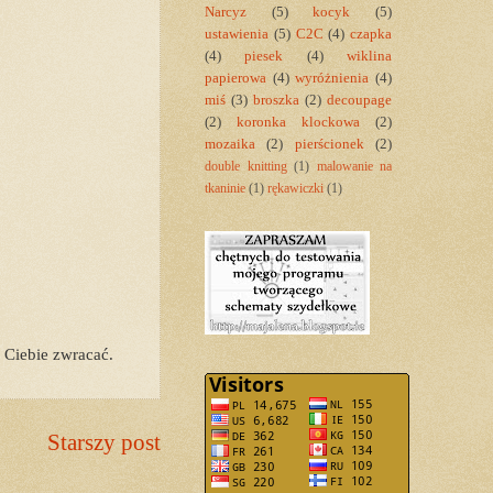
Narcyz
(5)
kocyk
(5)
ustawienia
(5)
C2C
(4)
czapka
(4)
piesek
(4)
wiklina
papierowa
(4)
wyróżnienia
(4)
miś
(3)
broszka
(2)
decoupage
(2)
koronka klockowa
(2)
mozaika
(2)
pierścionek
(2)
double knitting
(1)
malowanie na
tkaninie
(1)
rękawiczki
(1)
 Ciebie zwracać.
Starszy post