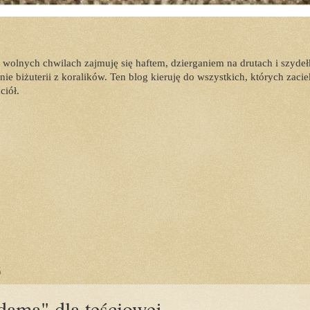
W wolnych chwilach zajmuję się haftem, dzierganiem na drutach i szy
ie biżuterii z koralików. Ten blog kieruję do wszystkich, których zacie
ciół.
5
dama" dla teściowej